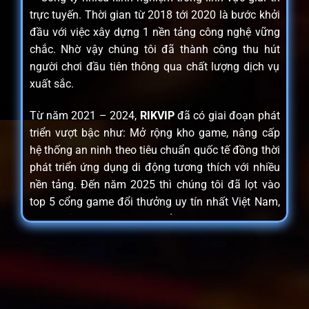
trực tuyến. Thời gian từ 2018 tới 2020 là bước khởi
đầu với việc xây dựng 1 nền tảng công nghệ vững
chắc. Nhờ vậy chúng tôi đã thành công thu hút
người chơi đầu tiên thông qua chất lượng dịch vụ
xuất sắc.
Từ năm 2021 – 2024,
RIKVIP
đã có giai đoạn phát
triển vượt bậc như: Mở rộng kho game, nâng cấp
hệ thống an ninh theo tiêu chuẩn quốc tế đồng thời
phát triển ứng dụng di động tương thích với nhiều
nền tảng. Đến năm 2025 thì chúng tôi đã lọt vào
top 5 cổng game đổi thưởng uy tín nhất Việt Nam,
được triệu khách hàng tin tưởng.