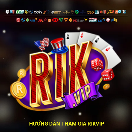
Thông tin giới thiệu tổng quan cổng game RIKVIP
Tính đến đầu năm 2026, web tự hào phục vụ hơn 3
triệu hội viên đăng ký trong toàn hệ thống. Với
lượng người dùng trực tuyến tại cùng 1 thời điểm
đạt trung bình 150,000 – 200,000 Account vào các
khung giờ cao điểm 19h – 23h mỗi ngày. Đối
tượng khách hàng chủ yếu là những người trong
độ tuổi 25 – 45, chiếm 78% tổng số thành viên.
Cho thấy người chơi có thu nhập ổn định cùng nhu
cầu giải trí chất lượng cao.
Thị trường chủ yếu của
RIKVIP
là tại Việt Nam với
HƯỚNG DẪN THAM GIA RIKVIP
85% người dùng, cùng với đó mở rộng sang các